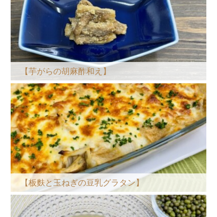
【芋がらの胡麻酢和え】
【板麩と玉ねぎの豆乳グラタン】