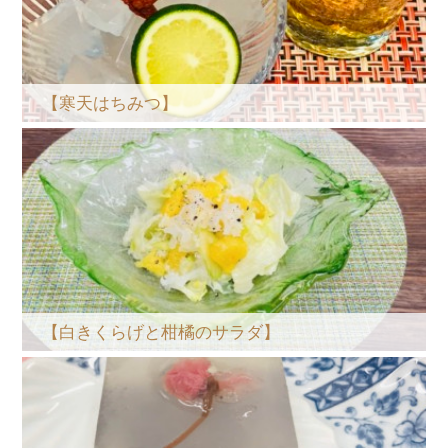
【寒天はちみつ】
【白きくらげと柑橘のサラダ】