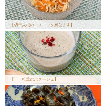
【切干大根のエスニック風なます】
【干し椎茸のポタージュ】