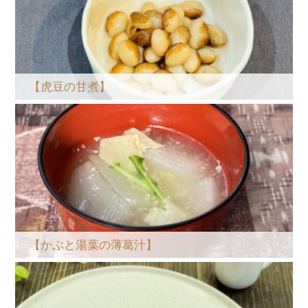
【虎豆の甘煮】
【かぶと湯葉の薄葛汁】