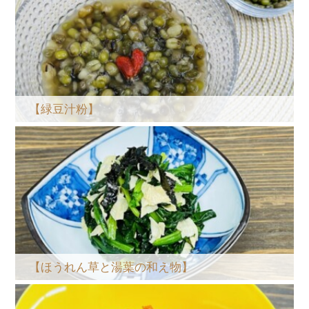
【緑豆汁粉】
【ほうれん草と湯葉の和え物】