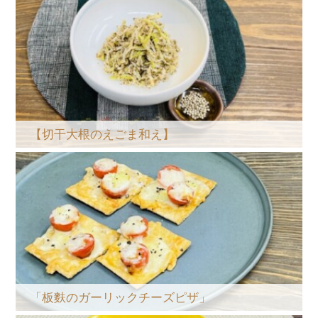
【切干大根のえごま和え】
「板麩のガーリックチーズピザ」