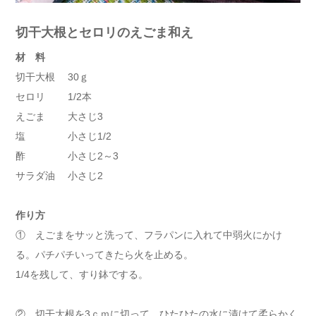
切干大根とセロリのえごま和え
材 料
切干大根 30ｇ
セロリ 1/2本
えごま 大さじ3
塩 小さじ1/2
酢 小さじ2～3
サラダ油 小さじ2
作り方
① えごまをサッと洗って、フラパンに入れて中弱火にかけ
る。パチパチいってきたら火を止める。
1/4を残して、すり鉢でする。
② 切干大根を3ｃｍに切って、ひたひたの水に漬けて柔らかく