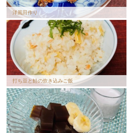
洋風田作り
打ち豆と鮭の炊き込みご飯