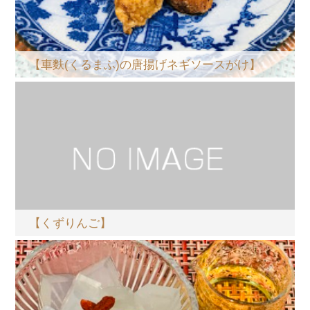
【車麩(くるまふ)の唐揚げネギソースがけ】
【くずりんご】