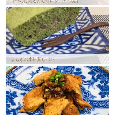
【いんげんと打ち豆のクルミ和え】
よもぎの米粉蒸しパン