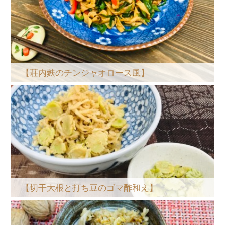
【荘内麩のチンジャオロース風】
【切干大根と打ち豆のゴマ酢和え】