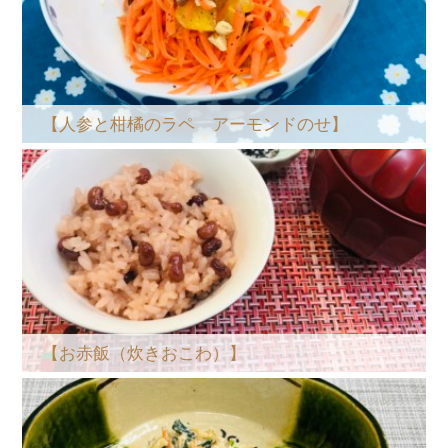
【人参と柑橘のラペ アーモンドのせ】
【お赤飯（炊きおこわ）】