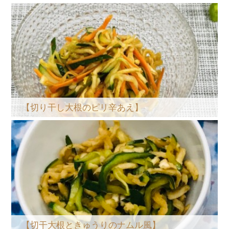
【切り干し大根のピリ辛あえ】
【切干大根ときゅうりのナムル風】