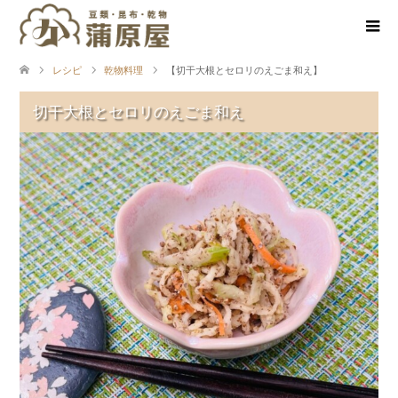
レシピ
乾物料理
【切干大根とセロリのえごま和え】
切干大根とセロリのえごま和え