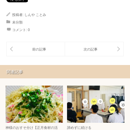
投稿者:
しんや ことみ
未分類
コメント:
0
関連記事
神様のおすそ分け【正月食材の活
諦めずに続ける