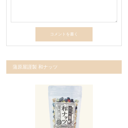
蒲原屋謹製 和ナッツ