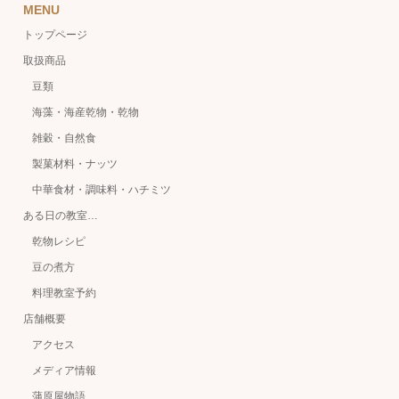
MENU
トップページ
取扱商品
豆類
海藻・海産乾物・乾物
雑穀・自然食
製菓材料・ナッツ
中華食材・調味料・ハチミツ
ある日の教室…
乾物レシピ
豆の煮方
料理教室予約
店舗概要
アクセス
メディア情報
蒲原屋物語