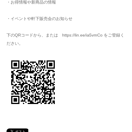
・お得情報や新商品の情報
・イベントや軒下販売会のお知らせ
下のQRコードから、または https://lin.ee/ia5vmCo をご登録く
ださい。