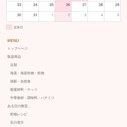
23
24
25
26
27
28
29
30
31
1
2
3
4
5
定休日
MENU
トップページ
取扱商品
豆類
海藻・海産乾物・乾物
雑穀・自然食
製菓材料・ナッツ
中華食材・調味料・ハチミツ
ある日の教室…
乾物レシピ
豆の煮方