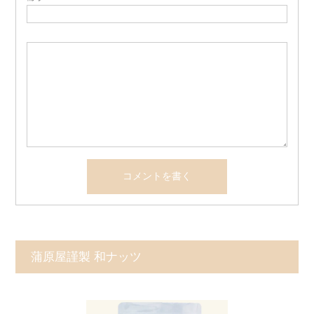
蒲原屋謹製 和ナッツ