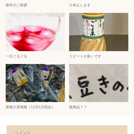
新年のご挨拶
小休止します
一日ぐるぐる
リピートが多いです
新物入荷情報（12月1日現在）
新商品？？
コメント