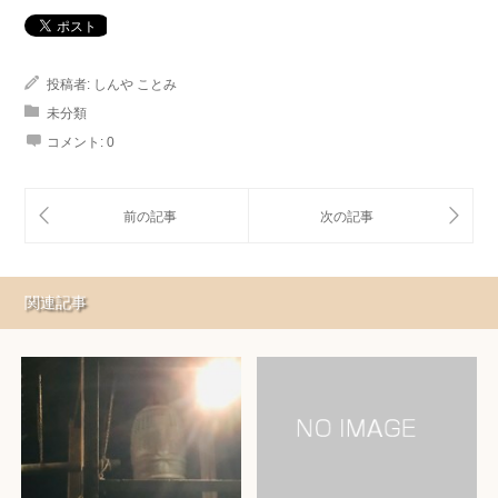
投稿者:
しんや ことみ
未分類
コメント:
0
関連記事