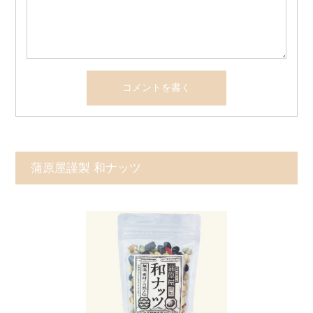
蒲原屋謹製 和ナッツ