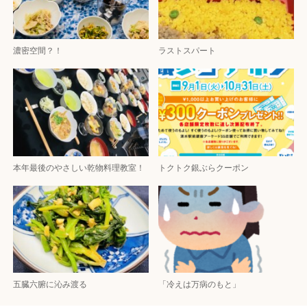
濃密空間？！
ラストスパート
本年最後のやさしい乾物料理教室！
トクトク銀ぶらクーポン
五臓六腑に沁み渡る
「冷えは万病のもと」