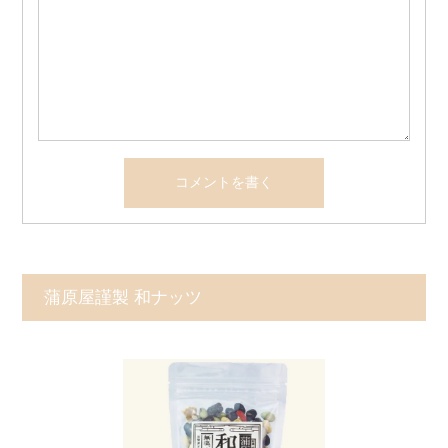
蒲原屋謹製 和ナッツ