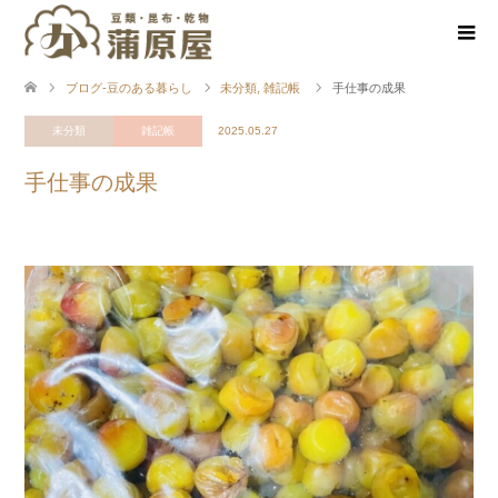
ブログ-豆のある暮らし
未分類
,
雑記帳
手仕事の成果
未分類
雑記帳
2025.05.27
手仕事の成果