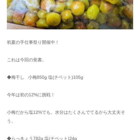
初夏の手仕事祭り開催中！
これは今回の覚書。
◆梅干し 小梅850g 塩(チベット)105g
今年は初の12%に挑戦！
小梅だから塩12%でも、水分はたくさんでてるから大丈夫そ
う。
◆らっきょう782g 塩(チベット)24g