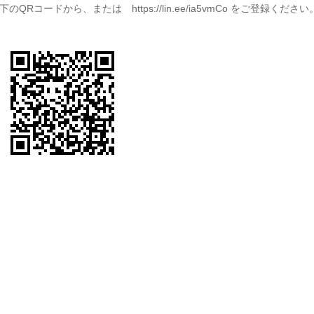
下のQRコードから、または https://lin.ee/ia5vmCo をご登録ください