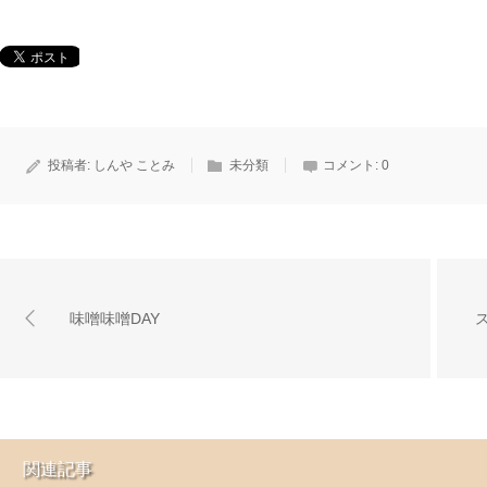
投稿者:
しんや ことみ
未分類
コメント:
0
味噌味噌DAY
関連記事