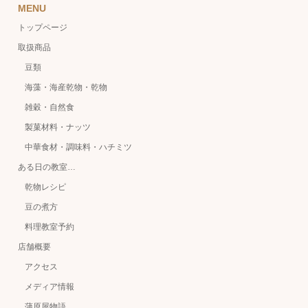
MENU
トップページ
取扱商品
豆類
海藻・海産乾物・乾物
雑穀・自然食
製菓材料・ナッツ
中華食材・調味料・ハチミツ
ある日の教室…
乾物レシピ
豆の煮方
料理教室予約
店舗概要
アクセス
メディア情報
蒲原屋物語