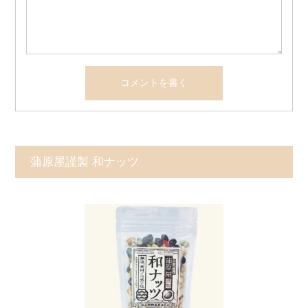
蒲原屋謹製 和ナッツ