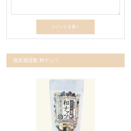
蒲原屋謹製 和ナッツ