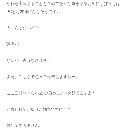
それを実践することも含めて色々な事をするためにしばらくは
PCとお友達になりそうです。
うーん:(；ﾞﾟ’ωﾟ’):
頭痛が。
なんか、夜うなされそう。
また、こちらで色々ご報告しますねー。
ここ三日間くらい立て続けにブログ見てますよ！
と言われてかなりご満悦です(*´꒳`*)
単純ですみません。