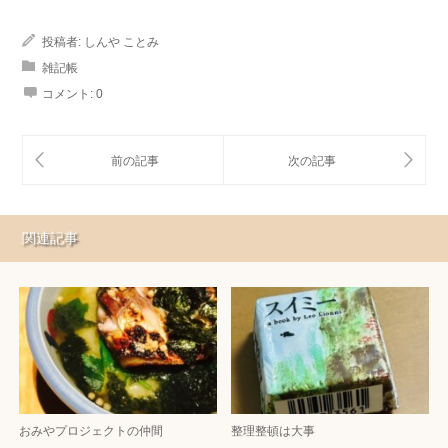
投稿者:
しんや ことみ
雑記帳
コメント:
0
関連記事
おみやプロジェクトの仲間
整理整頓は大事