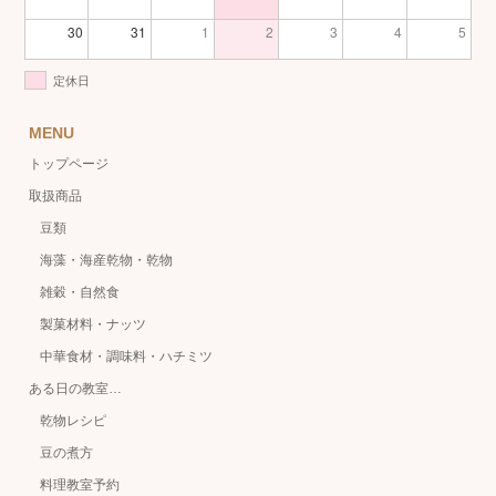
30
31
1
2
3
4
5
定休日
MENU
トップページ
取扱商品
豆類
海藻・海産乾物・乾物
雑穀・自然食
製菓材料・ナッツ
中華食材・調味料・ハチミツ
ある日の教室…
乾物レシピ
豆の煮方
料理教室予約