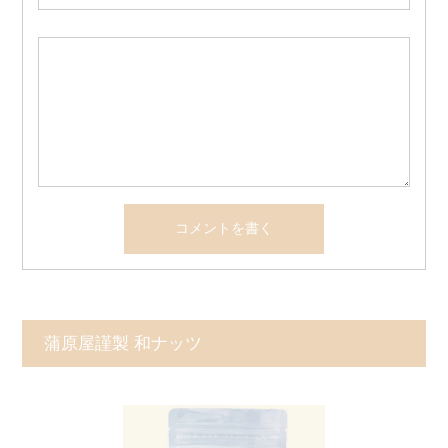
蒲原屋謹製 和ナッツ