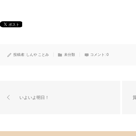
投稿者:
しんや ことみ
未分類
コメント:
0
いよいよ明日！