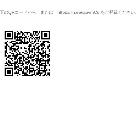
下のQRコードから、または
https://lin.ee/ia5vmCo
をご登録ください