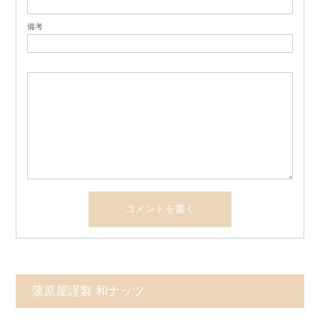
備考
蒲原屋謹製 和ナッツ