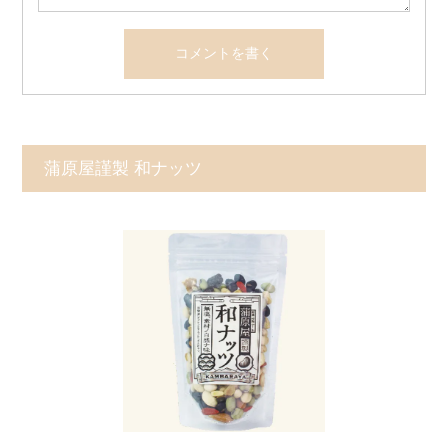
蒲原屋謹製 和ナッツ