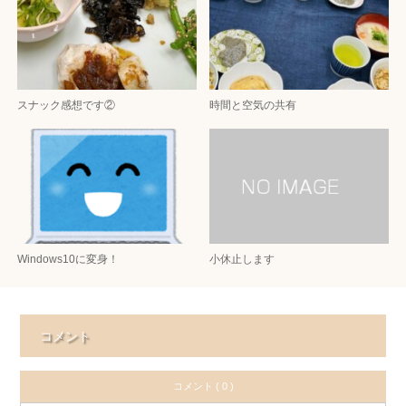
スナック感想です②
時間と空気の共有
Windows10に変身！
小休止します
コメント
コメント ( 0 )