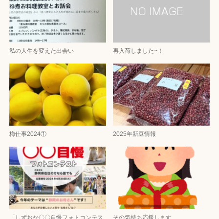
私の人生を変えた出会い
再入荷しました~！
梅仕事2024①
2025年新豆情報
「しずおか〇〇自慢フォトコンテス
その気持ち応援します