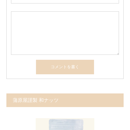
蒲原屋謹製 和ナッツ