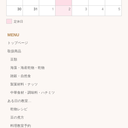
30
31
1
2
3
4
5
定休日
MENU
トップページ
取扱商品
豆類
海藻・海産乾物・乾物
雑穀・自然食
製菓材料・ナッツ
中華食材・調味料・ハチミツ
ある日の教室…
乾物レシピ
豆の煮方
料理教室予約