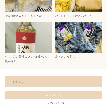
深沢農園さんのらっきょ入荷
のりしおポテチにざわついた
ふじりんご果汁１００％の純りんご
あっという間に
酢入荷！
コメント
コメント ( 0 )
トラックバック ( 0 )