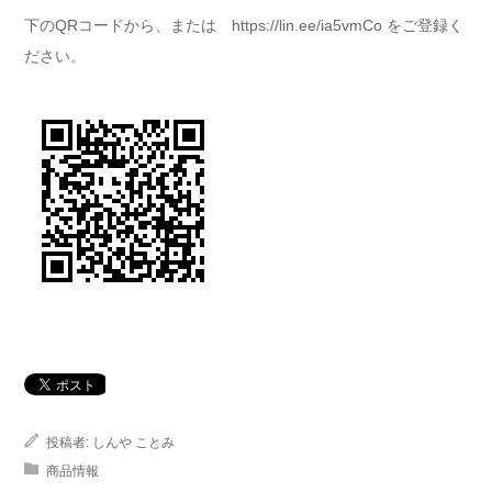
下のQRコードから、または https://lin.ee/ia5vmCo をご登録く
ださい。
投稿者:
しんや ことみ
商品情報