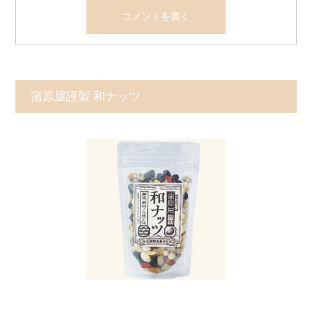
蒲原屋謹製 和ナッツ