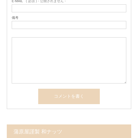
E-MAIL
( 必須 ) - 公開されません -
備考
蒲原屋謹製 和ナッツ