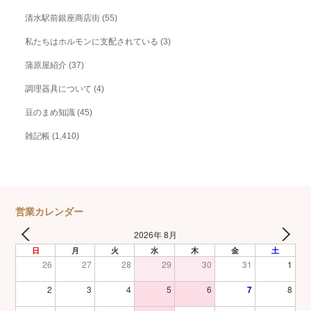
清水駅前銀座商店街
(55)
私たちはホルモンに支配されている
(3)
蒲原屋紹介
(37)
調理器具について
(4)
豆のまめ知識
(45)
雑記帳
(1,410)
営業カレンダー
2026年 8月
日
月
火
水
木
金
土
26
27
28
29
30
31
1
2
3
4
5
6
7
8