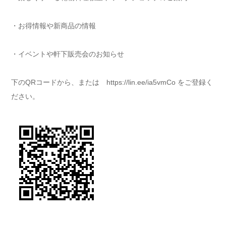
・お得情報や新商品の情報
・イベントや軒下販売会のお知らせ
下のQRコードから、または https://lin.ee/ia5vmCo をご登録く
ださい。