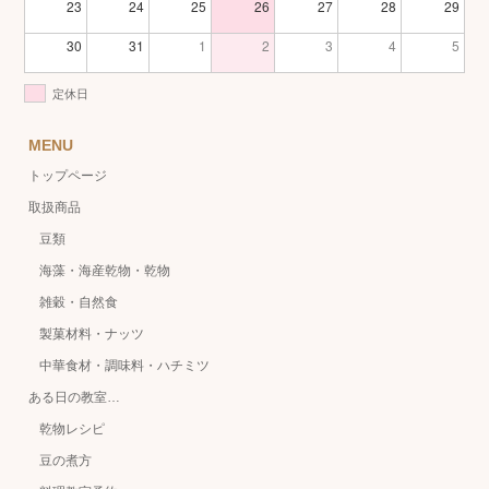
23
24
25
26
27
28
29
30
31
1
2
3
4
5
定休日
MENU
トップページ
取扱商品
豆類
海藻・海産乾物・乾物
雑穀・自然食
製菓材料・ナッツ
中華食材・調味料・ハチミツ
ある日の教室…
乾物レシピ
豆の煮方