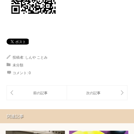
投稿者:
しんや ことみ
未分類
コメント:
0
関連記事