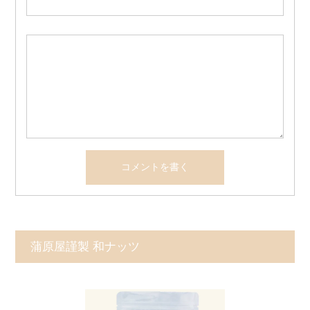
蒲原屋謹製 和ナッツ