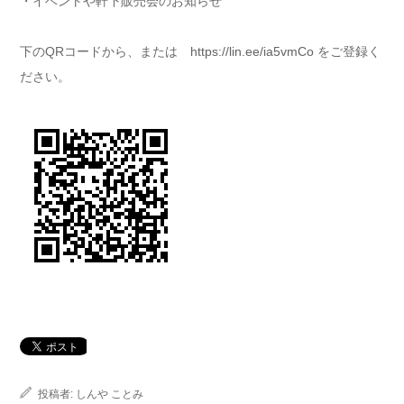
・イベントや軒下販売会のお知らせ
下のQRコードから、または
https://lin.ee/ia5vmCo
をご登録く
ださい。
投稿者:
しんや ことみ