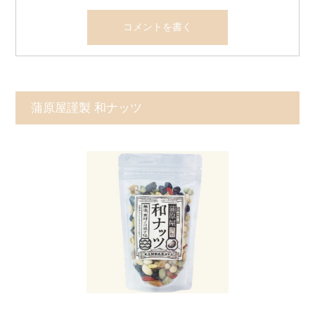
蒲原屋謹製 和ナッツ