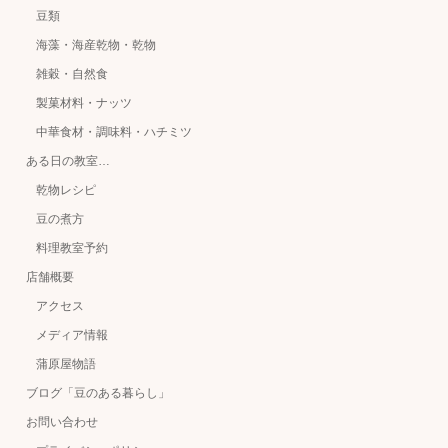
豆類
海藻・海産乾物・乾物
雑穀・自然食
製菓材料・ナッツ
中華食材・調味料・ハチミツ
ある日の教室…
乾物レシピ
豆の煮方
料理教室予約
店舗概要
アクセス
メディア情報
蒲原屋物語
ブログ「豆のある暮らし」
お問い合わせ