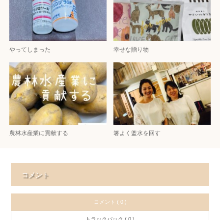
やってしまった
幸せな贈り物
農林水産業に貢献する
箸よく盥水を回す
コメント
コメント ( 0 )
トラックバック ( 0 )