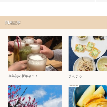
関連記事
今年初の新年会？！
まんまる..