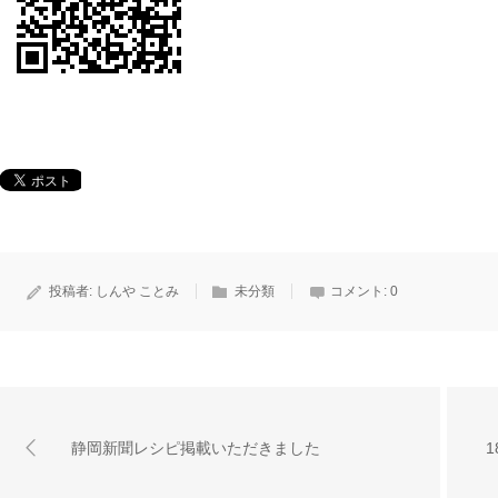
投稿者:
しんや ことみ
未分類
コメント:
0
静岡新聞レシピ掲載いただきました
1