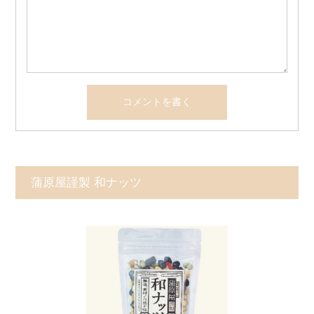
蒲原屋謹製 和ナッツ