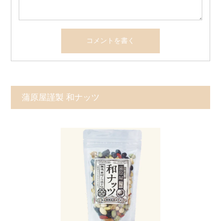
蒲原屋謹製 和ナッツ