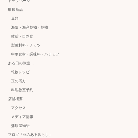
トップページ
取扱商品
豆類
海藻・海産乾物・乾物
雑穀・自然食
製菓材料・ナッツ
中華食材・調味料・ハチミツ
ある日の教室…
乾物レシピ
豆の煮方
料理教室予約
店舗概要
アクセス
メディア情報
蒲原屋物語
ブログ「豆のある暮らし」