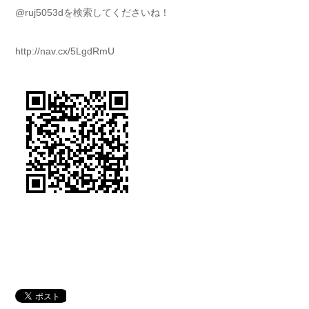
@ruj5053dを検索してくださいね！
http://nav.cx/5LgdRmU