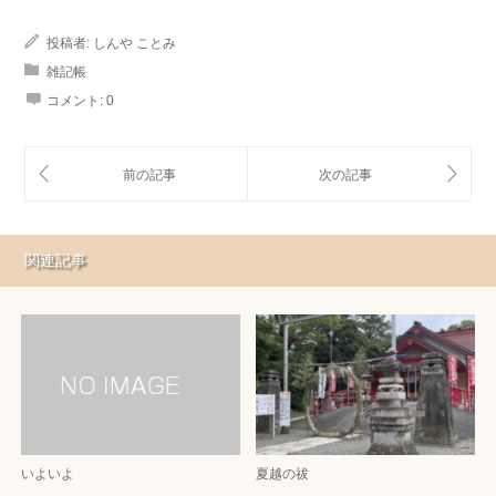
投稿者:
しんや ことみ
雑記帳
コメント:
0
関連記事
いよいよ
夏越の祓