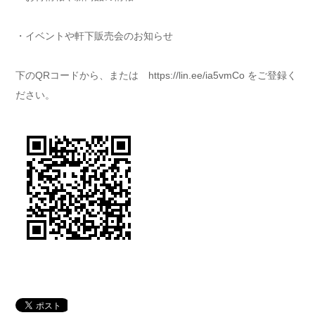
・イベントや軒下販売会のお知らせ
下のQRコードから、または
https://lin.ee/ia5vmCo
をご登録く
ださい。