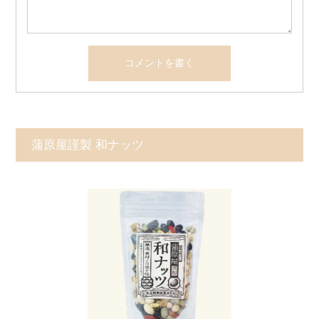
蒲原屋謹製 和ナッツ