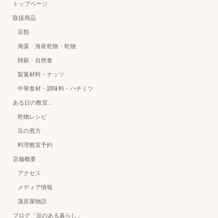
トップページ
取扱商品
豆類
海藻・海産乾物・乾物
雑穀・自然食
製菓材料・ナッツ
中華食材・調味料・ハチミツ
ある日の教室…
乾物レシピ
豆の煮方
料理教室予約
店舗概要
アクセス
メディア情報
蒲原屋物語
ブログ「豆のある暮らし」