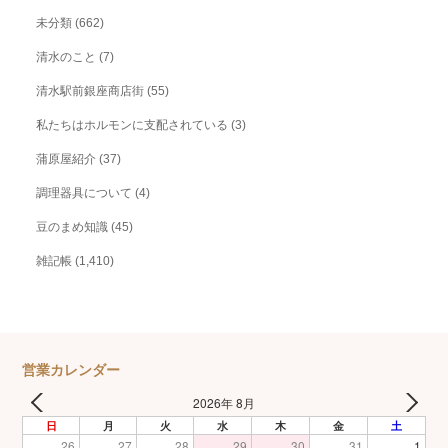
未分類
(662)
清水のこと
(7)
清水駅前銀座商店街
(55)
私たちはホルモンに支配されている
(3)
蒲原屋紹介
(37)
調理器具について
(4)
豆のまめ知識
(45)
雑記帳
(1,410)
営業カレンダー
2026年 8月
日
月
火
水
木
金
土
26
27
28
29
30
31
1