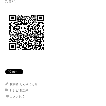
ださい。
投稿者:
しんや ことみ
レシピ
,
雑記帳
コメント:
0