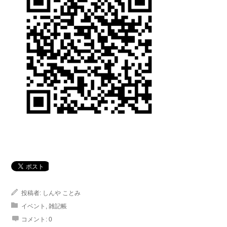
投稿者:
しんや ことみ
イベント
,
雑記帳
コメント:
0