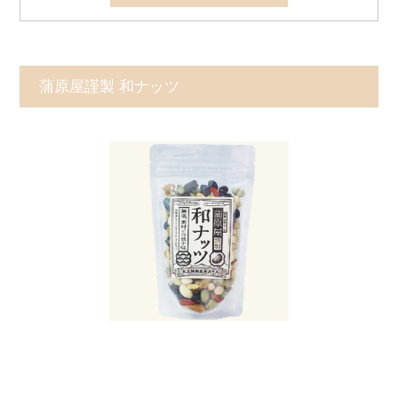
蒲原屋謹製 和ナッツ