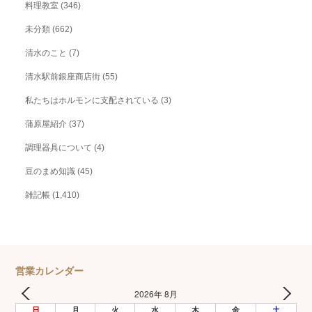
料理教室
(346)
未分類
(662)
清水のこと
(7)
清水駅前銀座商店街
(55)
私たちはホルモンに支配されている
(3)
蒲原屋紹介
(37)
調理器具について
(4)
豆のまめ知識
(45)
雑記帳
(1,410)
営業カレンダー
2026年 8月
日
月
火
水
木
金
土