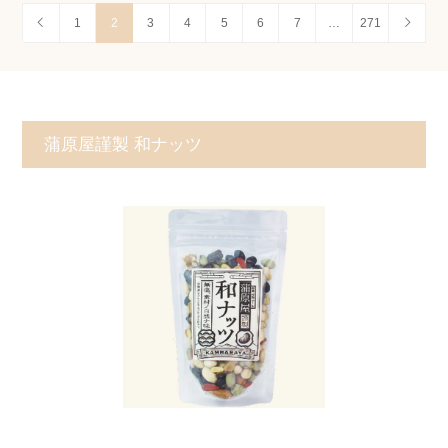
1
2
3
4
5
6
7
…
271
蒲原屋謹製 和ナッツ