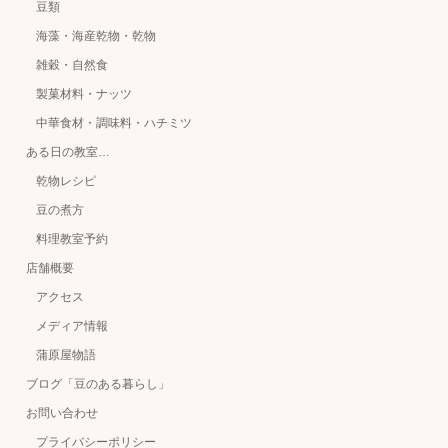
豆類
海藻・海産乾物・乾物
雑穀・自然食
製菓材料・ナッツ
中華食材・調味料・ハチミツ
ある日の教室…
乾物レシピ
豆の煮方
料理教室予約
店舗概要
アクセス
メディア情報
蒲原屋物語
ブログ「豆のある暮らし」
お問い合わせ
プライバシーポリシー