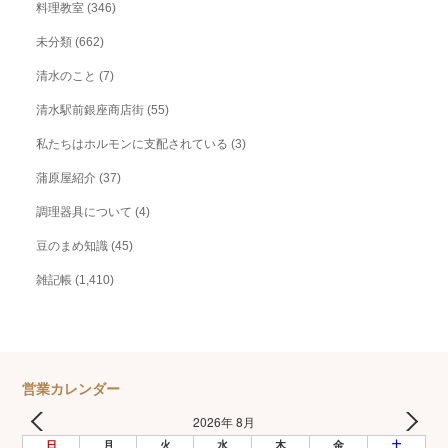
料理教室
(346)
未分類
(662)
清水のこと
(7)
清水駅前銀座商店街
(55)
私たちはホルモンに支配されている
(3)
蒲原屋紹介
(37)
調理器具について
(4)
豆のまめ知識
(45)
雑記帳
(1,410)
営業カレンダー
2026年 8月
日
月
火
水
木
金
土