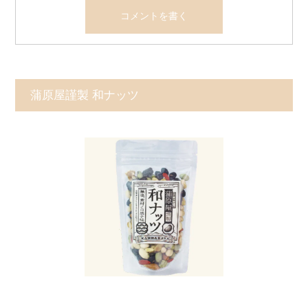
蒲原屋謹製 和ナッツ