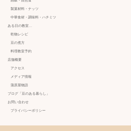
雑穀・自然食
製菓材料・ナッツ
中華食材・調味料・ハチミツ
ある日の教室…
乾物レシピ
豆の煮方
料理教室予約
店舗概要
アクセス
メディア情報
蒲原屋物語
ブログ「豆のある暮らし」
お問い合わせ
プライバシーポリシー