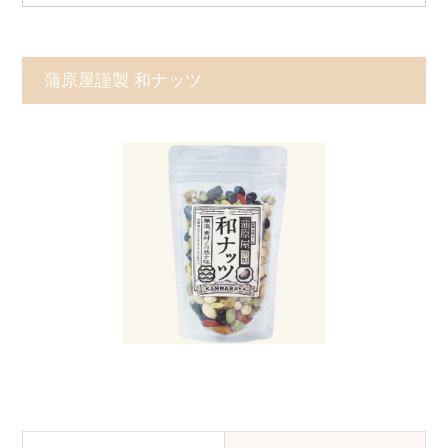
蒲原屋謹製 和ナッツ