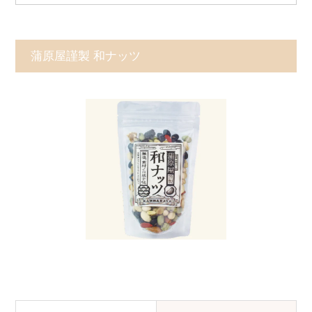
蒲原屋謹製 和ナッツ