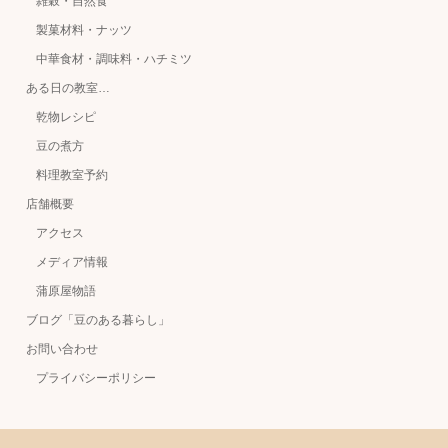
雑穀・自然食
製菓材料・ナッツ
中華食材・調味料・ハチミツ
ある日の教室…
乾物レシピ
豆の煮方
料理教室予約
店舗概要
アクセス
メディア情報
蒲原屋物語
ブログ「豆のある暮らし」
お問い合わせ
プライバシーポリシー