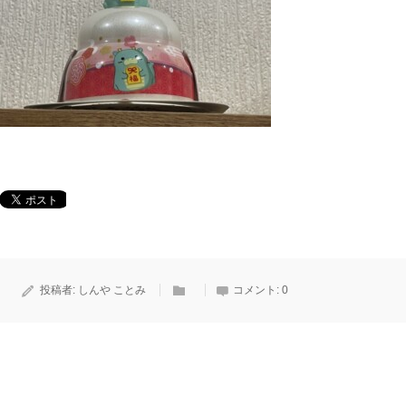
投稿者:
しんや ことみ
コメント:
0