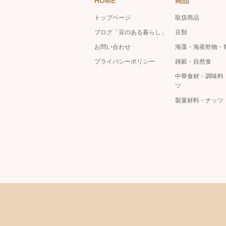
HOME
商品
トップページ
取扱商品
ブログ「豆のある暮らし」
豆類
お問い合わせ
海藻・海産乾物・
プライバシーポリシー
雑穀・自然食
中華食材・調味料
ツ
製菓材料・ナッツ