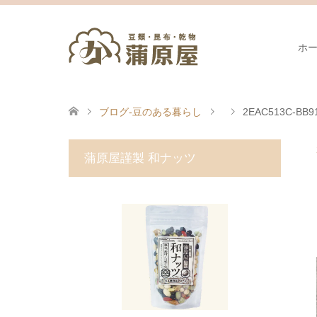
ホ
ブログ-豆のある暮らし
2EAC513C-BB9
蒲原屋謹製 和ナッツ