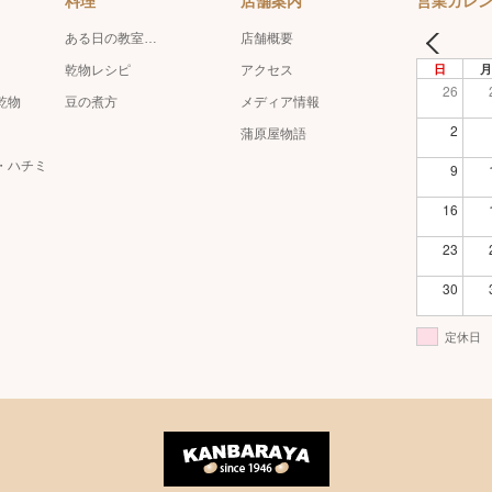
料理
店舗案内
営業カレ
ある日の教室…
店舗概要
日
月
乾物レシピ
アクセス
26
乾物
豆の煮方
メディア情報
2
蒲原屋物語
・ハチミ
9
16
23
30
定休日