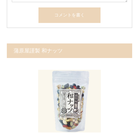
蒲原屋謹製 和ナッツ