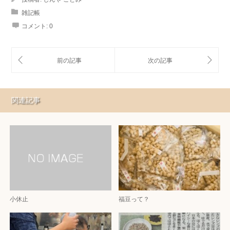
雑記帳
コメント:
0
関連記事
小休止
福豆って？