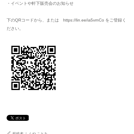
・イベントや軒下販売会のお知らせ
下のQRコードから、または
https://lin.ee/ia5vmCo
をご登録く
ださい。
投稿者:
しんや ことみ