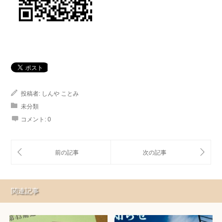
投稿者:
しんや ことみ
未分類
コメント:
0
関連記事