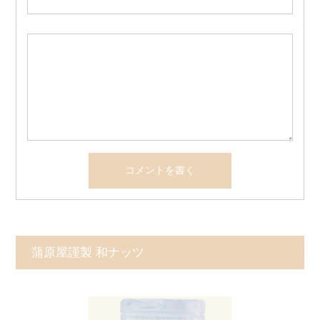
蒲原屋謹製 和ナッツ