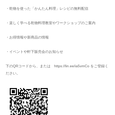
・乾物を使った「かんたん料理」レシピの無料配信
・楽しく学べる乾物料理教室やワークショップのご案内
・お得情報や新商品の情報
・イベントや軒下販売会のお知らせ
下のQRコードから、または
https://lin.ee/ia5vmCo
をご登録く
ださい。