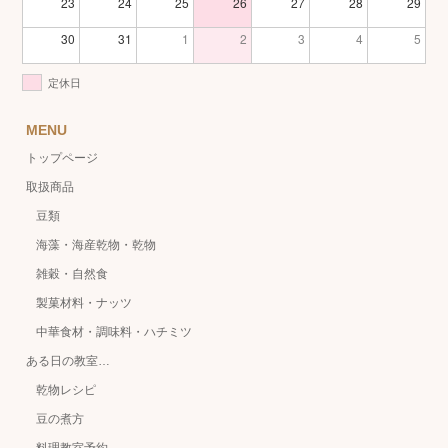
23
24
25
26
27
28
29
30
31
1
2
3
4
5
定休日
MENU
トップページ
取扱商品
豆類
海藻・海産乾物・乾物
雑穀・自然食
製菓材料・ナッツ
中華食材・調味料・ハチミツ
ある日の教室…
乾物レシピ
豆の煮方
料理教室予約