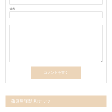
備考
蒲原屋謹製 和ナッツ