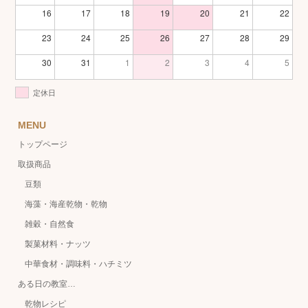
16
17
18
19
20
21
22
23
24
25
26
27
28
29
30
31
1
2
3
4
5
定休日
MENU
トップページ
取扱商品
豆類
海藻・海産乾物・乾物
雑穀・自然食
製菓材料・ナッツ
中華食材・調味料・ハチミツ
ある日の教室…
乾物レシピ