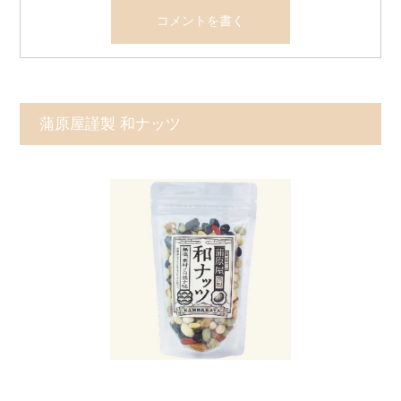
蒲原屋謹製 和ナッツ