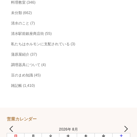
料理教室
(346)
未分類
(662)
清水のこと
(7)
清水駅前銀座商店街
(55)
私たちはホルモンに支配されている
(3)
蒲原屋紹介
(37)
調理器具について
(4)
豆のまめ知識
(45)
雑記帳
(1,410)
営業カレンダー
2026年 8月
日
月
火
水
木
金
土