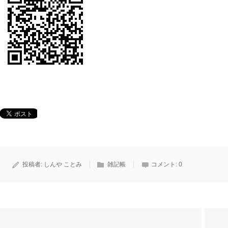
投稿者:
しんや ことみ
雑記帳
コメント:
0