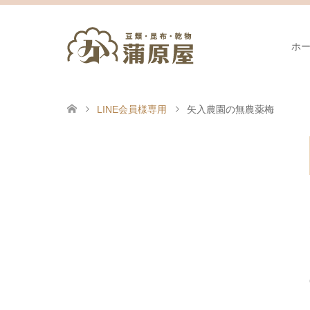
ホ
LINE会員様専用
矢入農園の無農薬梅