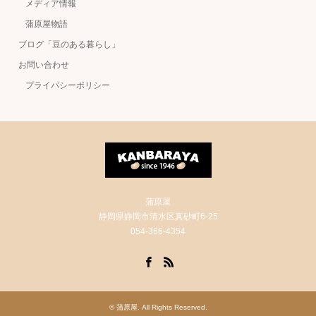
メディア情報
蒲原屋物語
ブログ「豆のある暮らし」
お問い合わせ
プライバシーポリシー
蒲原屋
静岡県静岡市清水区真砂町6-25
054-366-4354
Facebook
RSS
©
蒲原屋
. All Rights Reserved.