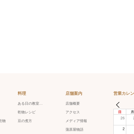
料理
店舗案内
営業カレ
ある日の教室…
店舗概要
日
月
乾物レシピ
アクセス
26
乾物
豆の煮方
メディア情報
2
蒲原屋物語